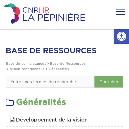
Skip
to
content
Centre
national
Ouvrir l
de
ressources
Accueil
handicaps
rares
BASE DE RESSOURCES
La
Actualités
Pépinière
Base de connaissances
Base de Ressources
Vision fonctionnelle
Généralités
Nous connaitre
Se former
Généralités
Se documenter
Développement de la vision
Réseaux