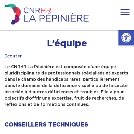
Skip
to
content
Centre
national
Ouvrir l
de
ressources
Accueil
L’équipe
handicaps
rares
La
Ecouter
Actualités
Pépinière
Le CNRHR La Pépinière est composée d’une équipe
pluridisciplinaire de professionnels spécialisés et experts
Nous connaitre
dans le champ des handicaps rares, particulièrement
dans le domaine de la déficience visuelle ou de la cécité
associée à d’autres déficiences et troubles. Elle a pour
Se former
objectifs d’offrir une expertise, fruit de recherches, de
réflexions et de formations continues.
Se documenter
CONSEILLERS TECHNIQUES
Réseaux