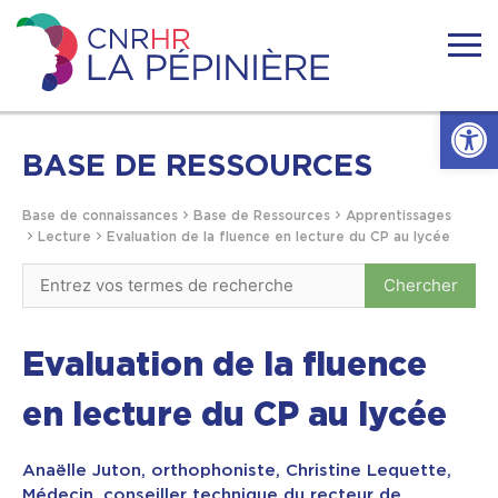
Skip
to
content
Centre
national
Ouvrir l
de
ressources
Accueil
handicaps
BASE DE RESSOURCES
rares
La
Actualités
Base de connaissances
Base de Ressources
Apprentissages
Pépinière
Lecture
Evaluation de la fluence en lecture du CP au lycée
Nous connaitre
Se former
Evaluation de la fluence
en lecture du CP au lycée
Se documenter
Anaëlle Juton, orthophoniste, Christine Lequette,
Réseaux
Médecin, conseiller technique du recteur de