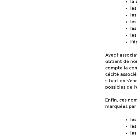
la 
les
les
les
le
les
l’é
Avec l’associa
obtient de nom
compte la comp
cécité associé
situation s’en
possibles de 
Enfin, ces no
marquées par
le
les
les