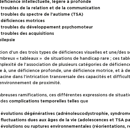
déficience intellectuelle, légère à profonde
 troubles de la relation et de la communication
 troubles du spectre de l’autisme (TSA)
 déficiences motrices
s troubles du développement psychomoteur
 troubles des acquisitions
pilepsie
tion d’un des trois types de déficiences visuelles et une/des 
breux « tableaux » de situations de handicap rare ; ces tabl
lexité de l’association de plusieurs catégories de déficience
e à, une déficience profonde, une déficience motrice, et à de
racine dans l’intrication transversale des capacités et difficul
l’environnement de proximité.
mbreuses ramifications, ces différentes expressions de situa
 des
que
complications temporelles telles
s évolutions dégénératives (adrénoleucodystrophie, syndrom
 fluctuations dues aux âges de la vie (adolescences et TSA p
 évolutions ou ruptures environnementales (réorientations, r