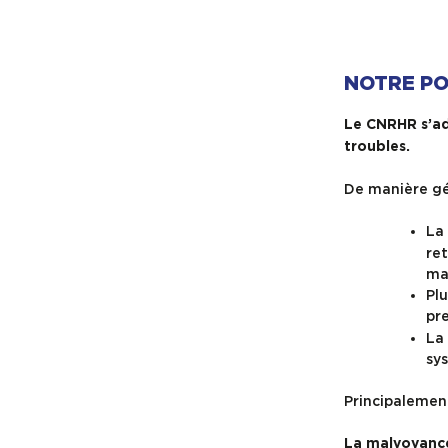
NOTRE P
Le CNRHR s’adr
troubles.
De manière gén
La 
ret
mal
Plu
pre
La 
sys
Principalement
La malvoyance 