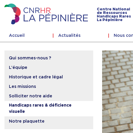
Skip
to
Centre National
de Ressources
content
Handicaps Rares
Centre
La Pépinière
national
de
Accueil
Actualités
Nous con
ressources
handicaps
rares
La
Qui sommes-nous ?
Pépinière
L’équipe
Historique et cadre légal
Les missions
Solliciter notre aide
Handicaps rares & déficience
visuelle
Notre plaquette