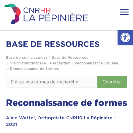
Skip
to
content
Centre
national
Ouvrir l
de
ressources
Accueil
handicaps
BASE DE RESSOURCES
rares
La
Actualités
Base de connaissances
Base de Ressources
Pépinière
Vision fonctionnelle
Perception - Reconnaissance Visuelle
Reconnaissance de formes
Nous connaitre
Se former
Reconnaissance de formes
Se documenter
Alice Wattel, Orthoptiste CNRHR La Pépinière –
2021
Réseaux