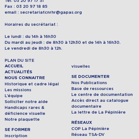
Tel: 03 20 97 17 31
Fax : 03 20 97 18 85
email : secretariatcnrhr@gapas.org
Horaires du secrétariat :
Le lundi : du 14h à 16h30
Du mardi au jeudi : de 8h30 à 12h30 et de 14h à 16h30.
Le vendredi de 8h30 à 12h.
PLAN DU SITE
ACCUEIL
visuelles
ACTUALITÉS
SE DOCUMENTER
NOUS CONNAITRE
Nos Publications
Historique et cadre légal
Base de ressources
Les missions
Le centre de documentation
L’équipe
Accès direct au catalogue
Solliciter notre aide
documentaire
Handicaps rares &
La lettre de La Pépinière
déficience visuelle
Notre plaquette
RÉSEAUX
COP La Pépinière
SE FORMER
Réseau TSA-DV
Inscription