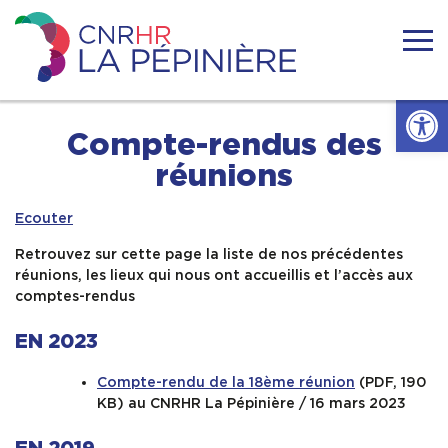
Skip
to
content
Centre
national
Ouvrir l
de
ressources
Accueil
Compte-rendus des
handicaps
rares
réunions
La
Actualités
Pépinière
Ecouter
Nous connaitre
Retrouvez sur cette page la liste de nos précédentes
réunions, les lieux qui nous ont accueillis et l’accès aux
comptes-rendus
Se former
EN 2023
Se documenter
Compte-rendu de la 18ème réunion
(PDF, 190
KB) au CNRHR La Pépinière / 16 mars 2023
Réseaux