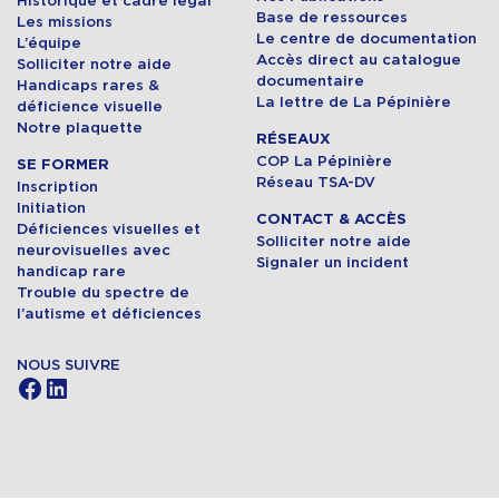
Historique et cadre légal
Base de ressources
Les missions
Le centre de documentation
L’équipe
Accès direct au catalogue
Solliciter notre aide
documentaire
Handicaps rares &
La lettre de La Pépinière
déficience visuelle
Notre plaquette
RÉSEAUX
COP La Pépinière
SE FORMER
Réseau TSA-DV
Inscription
Initiation
CONTACT & ACCÈS
Déficiences visuelles et
Solliciter notre aide
neurovisuelles avec
Signaler un incident
handicap rare
Trouble du spectre de
l’autisme et déficiences
NOUS SUIVRE
Facebook
LinkedIn