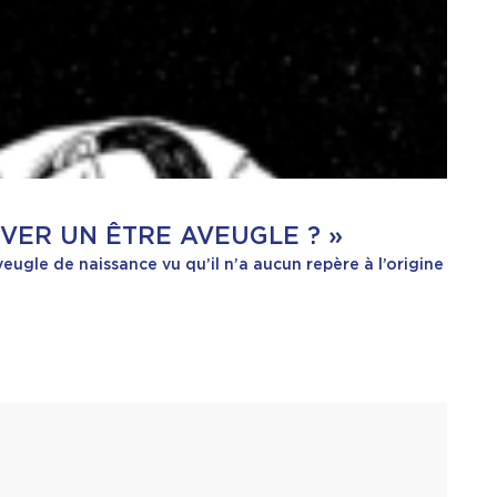
ÊVER UN ÊTRE AVEUGLE ? »
eugle de naissance vu qu’il n’a aucun repère à l’origine