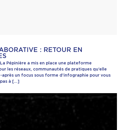
ABORATIVE : RETOUR EN
ES
 La Pépinière a mis en place une plateforme
pour les réseaux, communautés de pratiques qu’elle
-après un focus sous forme d’infographie pour vous
 pas à […]