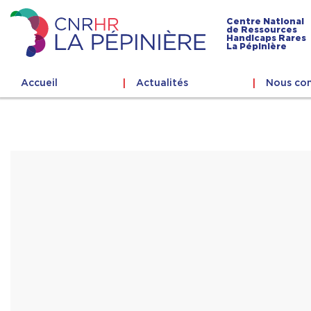
Skip
to
Centre National
de Ressources
content
Handicaps Rares
Centre
La Pépinière
national
de
Accueil
Actualités
Nous con
ressources
handicaps
rares
La
Pépinière