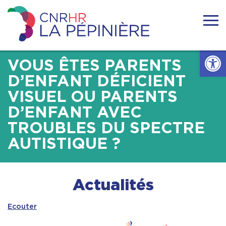
Skip
to
content
Centre
national
Ouvrir l
de
ressources
VOUS ÊTES PARENTS
Accueil
handicaps
D’ENFANT DÉFICIENT
rares
VISUEL OU PARENTS
La
Actualités
Pépinière
D’ENFANT AVEC
TROUBLES DU SPECTRE
Nous connaitre
AUTISTIQUE ?
Se former
Actualités
Se documenter
Ecouter
Réseaux