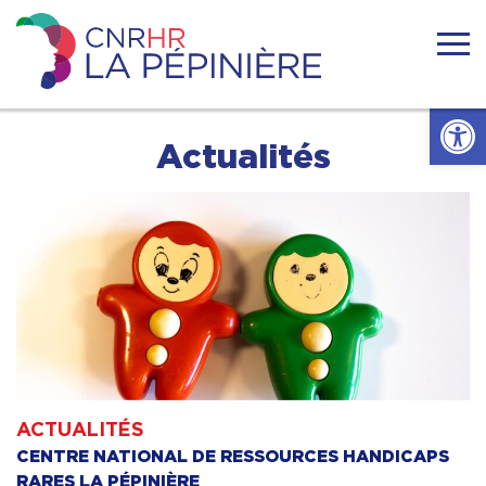
Skip
to
content
Centre
national
Ouvrir l
de
ressources
Accueil
Actualités
handicaps
rares
La
Actualités
Pépinière
Nous connaitre
Se former
Se documenter
ACTUALITÉS
CENTRE NATIONAL DE RESSOURCES HANDICAPS
Réseaux
RARES LA PÉPINIÈRE