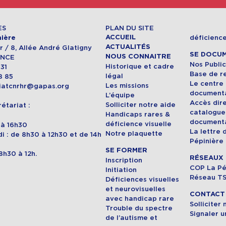
ES
PLAN DU SITE
ACCUEIL
déficience
ière
ACTUALITÉS
 / 8, Allée André Glatigny
SE DOCU
NOUS CONNAITRE
ANCE
Nos Public
Historique et cadre
 31
Base de r
légal
8 85
Le centre
Les missions
riatcnrhr@gapas.org
document
L’équipe
Accès dir
Solliciter notre aide
étariat :
catalogue
Handicaps rares &
document
déficience visuelle
h à 16h30
La lettre 
Notre plaquette
i : de 8h30 à 12h30 et de 14h
Pépinière
SE FORMER
8h30 à 12h.
RÉSEAUX
Inscription
COP La Pé
Initiation
Réseau T
Déficiences visuelles
et neurovisuelles
CONTACT 
avec handicap rare
Solliciter
Trouble du spectre
Signaler u
de l’autisme et