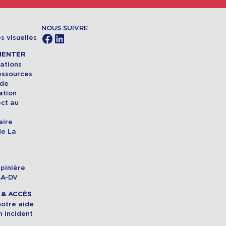
NOUS SUIVRE
Facebook
LinkedIn
s visuelles
MENTER
ations
essources
 de
ation
ect au
aire
de La
pinière
SA-DV
& ACCÈS
 notre aide
n incident