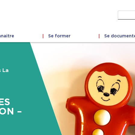
Recher
naitre
Se former
Se document
s La
ES
ON –