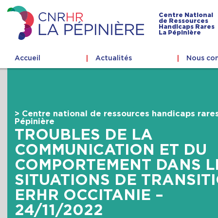
Skip
to
Centre National
de Ressources
content
Handicaps Rares
Centre
La Pépinière
national
de
Accueil
Actualités
Nous con
ressources
handicaps
rares
La
Pépinière
> Centre national de ressources handicaps rare
Pépinière
TROUBLES DE LA
COMMUNICATION ET DU
COMPORTEMENT DANS L
SITUATIONS DE TRANSITI
ERHR OCCITANIE –
24/11/2022