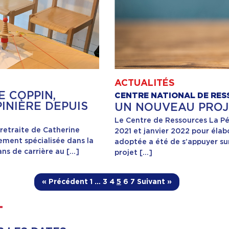
ACTUALITÉS
E COPPIN,
CENTRE NATIONAL DE RES
INIÈRE DEPUIS
UN NOUVEAU PROJE
Le Centre de Ressources La P
 retraite de Catherine
2021 et janvier 2022 pour élab
dement spécialisée dans la
adoptée a été de s’appuyer su
ans de carrière au […]
projet […]
« Précédent
1
…
3
4
5
6
7
Suivant »