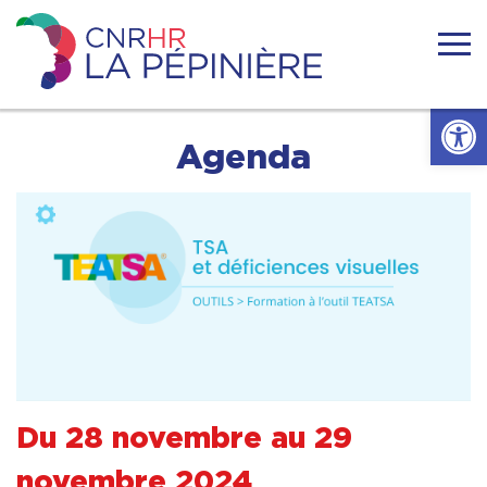
Skip
to
content
Centre
national
Ouvrir l
de
ressources
Accueil
Agenda
handicaps
rares
La
Actualités
Pépinière
Nous connaitre
Se former
Se documenter
Du 28 novembre au 29
Réseaux
novembre 2024