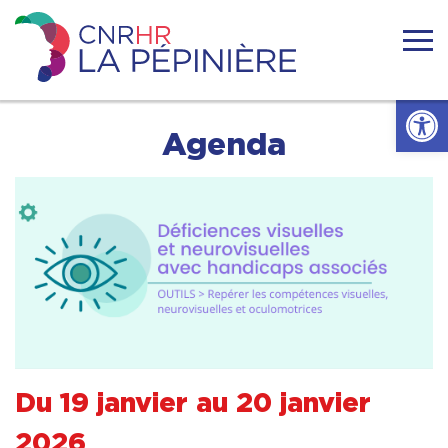
Skip
to
content
Centre
national
Ouvrir l
de
ressources
Accueil
Agenda
handicaps
rares
La
Actualités
Pépinière
Nous connaitre
Se former
Se documenter
Du 19 janvier au 20 janvier
Réseaux
2026