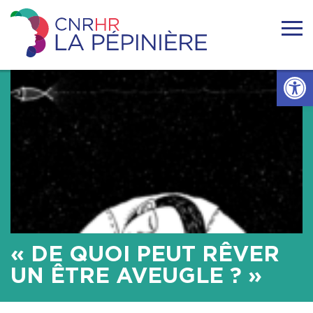
Skip
to
content
Centre
national
Ouvrir l
de
ressources
Accueil
handicaps
rares
La
Actualités
Pépinière
Nous connaitre
Se former
« DE QUOI PEUT RÊVER
Se documenter
UN ÊTRE AVEUGLE ? »
Réseaux