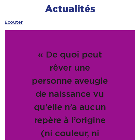
Actualités
Contact & Accès
Ecouter
« De quoi peut
rêver une
personne aveugle
de naissance vu
qu’elle n’a aucun
repère à l’origine
(ni couleur, ni