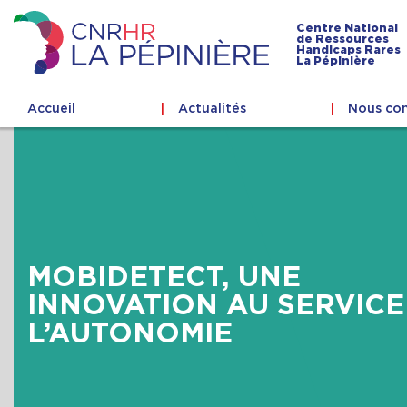
Skip
to
Centre National
de Ressources
content
Handicaps Rares
Centre
La Pépinière
national
de
Accueil
Actualités
Nous con
ressources
handicaps
rares
La
Pépinière
MOBIDETECT, UNE
INNOVATION AU SERVICE
L’AUTONOMIE