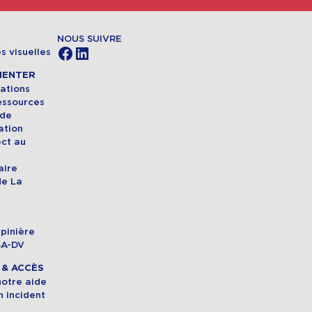
NOUS SUIVRE
Facebook
LinkedIn
s visuelles
MENTER
ations
essources
 de
ation
ect au
aire
de La
pinière
SA-DV
& ACCÈS
 notre aide
n incident