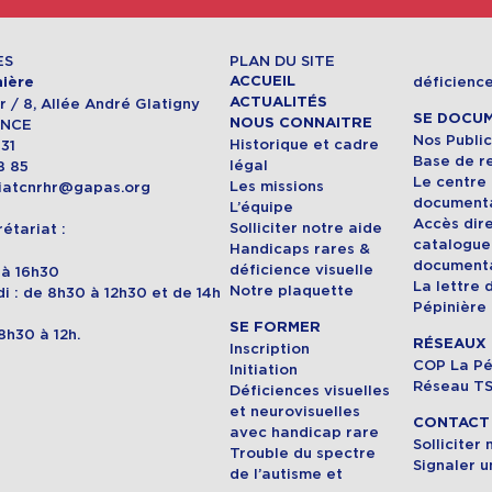
ES
PLAN DU SITE
ACCUEIL
déficience
ière
ACTUALITÉS
 / 8, Allée André Glatigny
SE DOCU
NOUS CONNAITRE
ANCE
Nos Public
Historique et cadre
 31
Base de r
légal
8 85
Le centre
Les missions
riatcnrhr@gapas.org
document
L’équipe
Accès dir
Solliciter notre aide
étariat :
catalogue
Handicaps rares &
document
déficience visuelle
h à 16h30
La lettre 
Notre plaquette
i : de 8h30 à 12h30 et de 14h
Pépinière
SE FORMER
8h30 à 12h.
RÉSEAUX
Inscription
COP La Pé
Initiation
Réseau T
Déficiences visuelles
et neurovisuelles
CONTACT 
avec handicap rare
Solliciter
Trouble du spectre
Signaler u
de l’autisme et