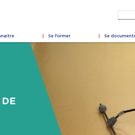
Recher
naitre
Se former
Se document
 DE