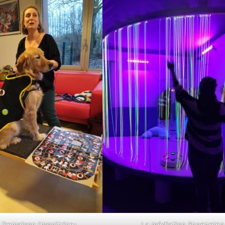
e Demaison (monitrice-
La médiation Snoezelen