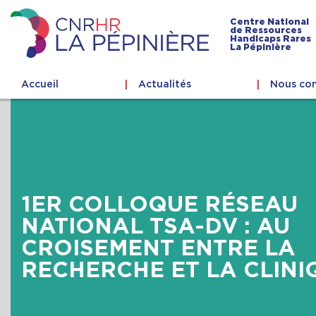
Skip
to
Centre National
de Ressources
content
Handicaps Rares
Centre
La Pépinière
national
de
Accueil
Actualités
Nous con
ressources
handicaps
rares
La
Pépinière
1ER COLLOQUE RÉSEAU
NATIONAL TSA-DV : AU
CROISEMENT ENTRE LA
RECHERCHE ET LA CLINI