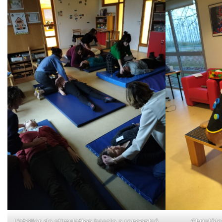
L’atelier de stimulation basale a rencontré
Christèl