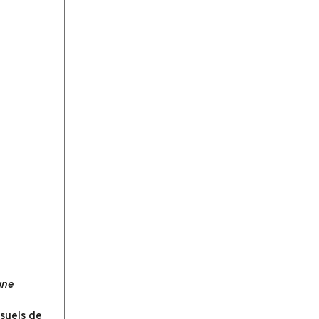
gne
isuels de