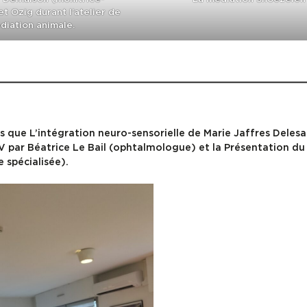
et Ozig durant l’atelier de
diation animale.
s que L’intégration neuro-sensorielle de Marie Jaffres Delesa
V par Béatrice Le Bail (ophtalmologue) et la Présentation du 
 spécialisée).