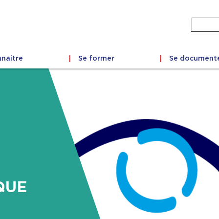
Recher
naitre
Se former
Se document
QUE