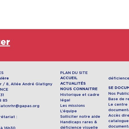
ter
ES
PLAN DU SITE
ACCUEIL
déficience
ière
ACTUALITÉS
 / 8, Allée André Glatigny
SE DOCU
NOUS CONNAITRE
ANCE
Nos Public
Historique et cadre
 31
Base de r
légal
8 85
Le centre
Les missions
riatcnrhr@gapas.org
document
L’équipe
Accès dir
Solliciter notre aide
étariat :
catalogue
Handicaps rares &
document
déficience visuelle
h à 16h30