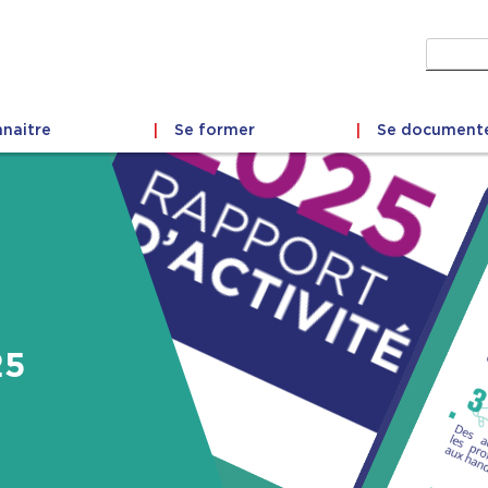
Recher
naitre
Se former
Se document
25