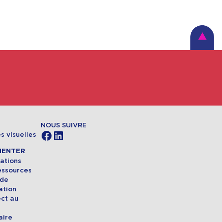
NOUS SUIVRE
Facebook
LinkedIn
s visuelles
MENTER
ations
essources
 de
ation
ect au
aire