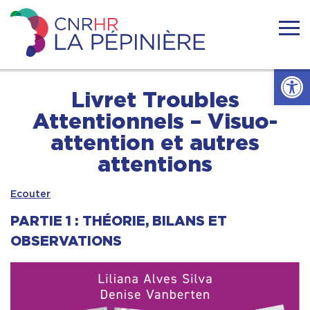
Skip
to
content
Centre
national
Ouvrir l
de
ressources
Accueil
Livret Troubles
handicaps
rares
Attentionnels – Visuo-
La
Actualités
attention et autres
Pépinière
attentions
Nous connaitre
Ecouter
Se former
PARTIE 1 : THÉORIE, BILANS ET
OBSERVATIONS
Se documenter
Réseaux