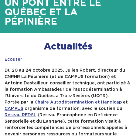
UN PONT ENTRE LE
QUÉBEC ET LA
Contact & Accès
PÉPINIÈRE
Actualités
Ecouter
Du 20 au 24 octobre 2025, Julien Robert, directeur du
CNRHR La Pépinière (et de CAMPUS formation) et
Antoine Destailleur, conseiller technique, ont participé à
la formation Ambassadeur de l’autodétermination à
l’Université du Québec à Trois-Rivières (UQTR).
Portée par la
Chaire Autodétermination et Handicap
et
CAMPUS
organisme de formation, avec le soutien du
Réseau RFDSL
(Réseau Francophone en Déficience
Sensorielle et du Langage), cette formation visait à
renforcer les compétences de professionnels appelés à
devenir personnes ressources ou formateurs sur le