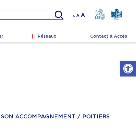
cher
Decrease
Reset
Increase
A
A
A
font
font
size.
font
size.
size.
er
Réseaux
Contact & Accès
Ouvrir l
 SON ACCOMPAGNEMENT / POITIERS